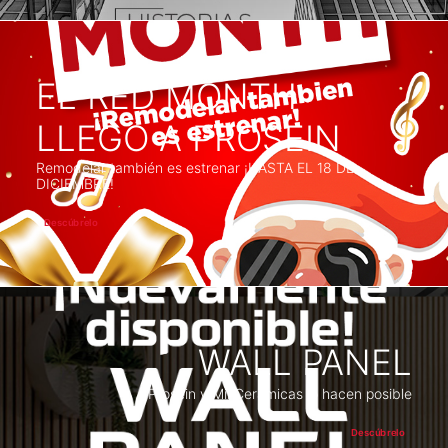
EL RED MONTH
LLEGÓ A PROSEIN
Remodelar también es estrenar ¡HASTA EL 18 DE
DICIEMBRE!
Descúbrelo
WALL PANEL
Prosein y Mil Cerámicas lo hacen posible
Descúbrelo