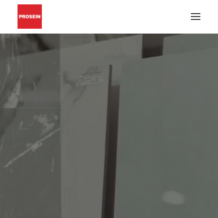
PISO Y PARED
GRIFERÍAS Y ACCESORIOS
MUEBLES DE BAÑO
MATERIALES DE INSTALACIÓN
CATÁLOGOS EN PDF
BUSCAR
INSPIRACIÓN
PROYECTOS
CONÓZCANOS
BLOG