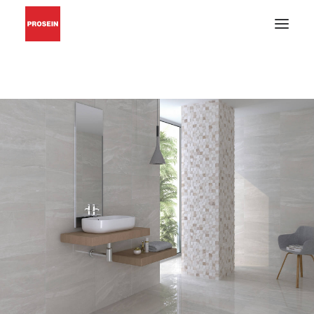
PISO Y PARED
GRIFERÍAS Y ACCESORIOS
MUEBLES DE BAÑO
MATERIALES DE INSTALACIÓN
CATÁLOGOS EN PDF
BUSCAR
INSPIRACIÓN
PROYECTOS
CONÓZCANOS
BLOG