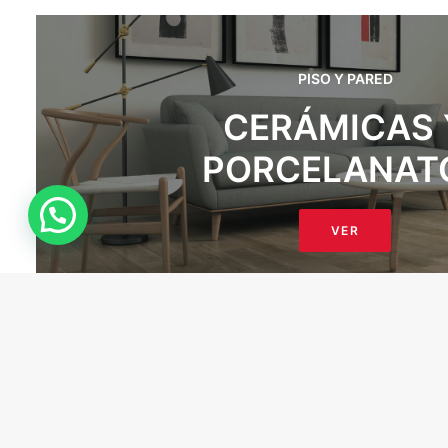
PISO Y PARED
CERÁMICAS 
PORCELANAT
VER
PISO Y PARED