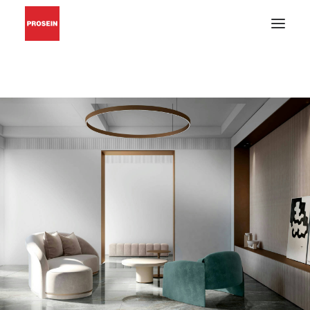
PISO Y PARED
GRIFERÍAS Y ACCESORIOS
MUEBLES DE BAÑO
MATERIALES DE INSTALACIÓN
CATÁLOGOS EN PDF
BUSCAR
INSPIRACIÓN
PROYECTOS
CONÓZCANOS
BLOG