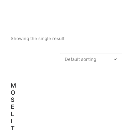
ENCUÉNTRANOS
CONTACTO
Showing the single result
M
O
S
E
L
I
T