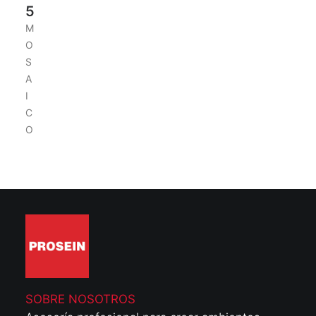
5
M
O
S
A
I
C
O
SOBRE NOSOTROS