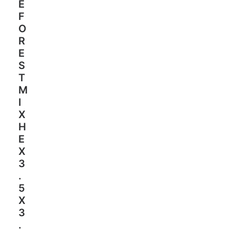
E
F
O
R
E
S
T
M
I
X
H
E
X
3
.
5
X
3
.