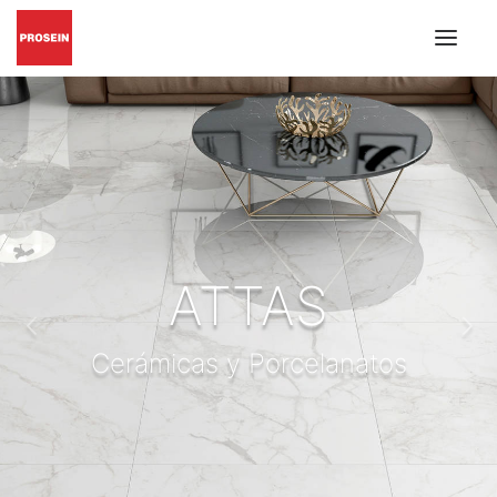
PISO Y PARED
GRIFERÍAS Y ACCESORIOS
MUEBLES DE BAÑO
MATERIALES DE INSTALACIÓN
CATÁLOGOS EN PDF
ATTAS
BUSCAR
Cerámicas y Porcelanatos
INSPIRACIÓN
PROYECTOS
CONÓZCANOS
BLOG