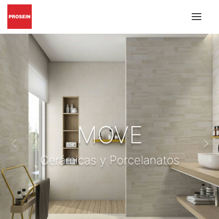
PISO Y PARED
GRIFERÍAS Y ACCESORIOS
MUEBLES DE BAÑO
MATERIALES DE INSTALACIÓN
CATÁLOGOS EN PDF
MOVE
BUSCAR
Cerámicas y Porcelanatos
INSPIRACIÓN
PROYECTOS
CONÓZCANOS
BLOG