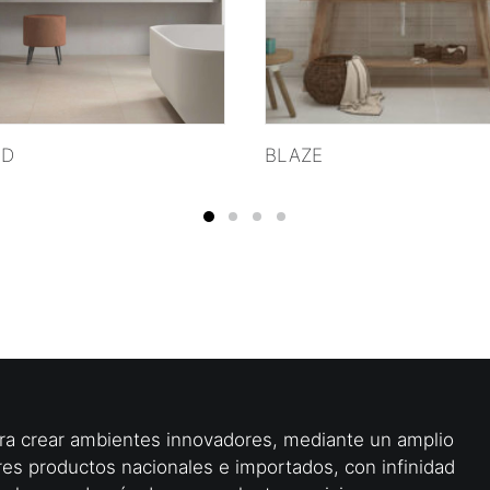
VER MÁS
VER MÁS
ND
BLAZE
ara crear ambientes innovadores, mediante un amplio
res productos nacionales e importados, con infinidad