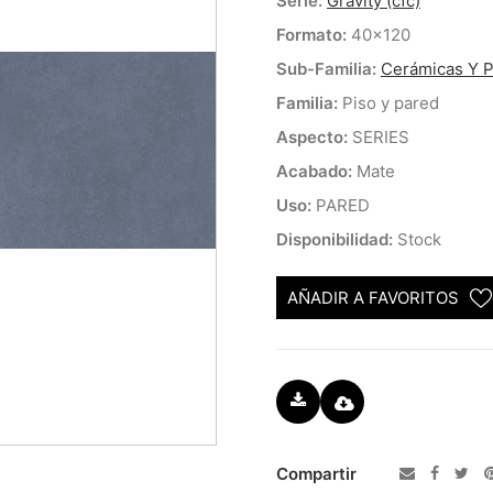
Serie:
Gravity (cfc)
Formato:
40x120
Sub-Familia:
Cerámicas Y P
Familia:
Piso y pared
Aspecto:
SERIES
Acabado:
Mate
Uso:
PARED
Disponibilidad:
Stock
AÑADIR A FAVORITOS
Compartir