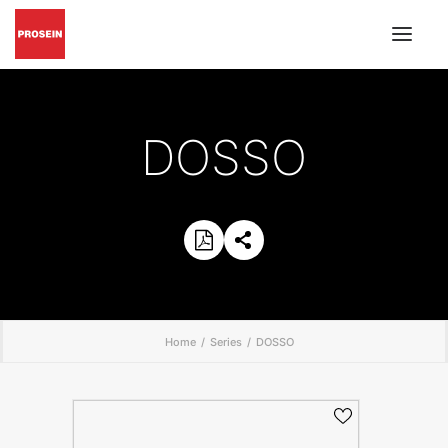
PISO Y PARED
DOSSO
GRIFERÍAS Y ACCESORIOS
MUEBLES DE BAÑO
';
MATERIALES DE INSTALACIÓN
CATÁLOGOS EN PDF
BUSCAR
INSPIRACIÓN
Home
Series
DOSSO
PROYECTOS
CONÓZCANOS
BLOG