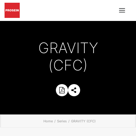
PISO Y PARED
GRAVITY
GRIFERÍAS Y ACCESORIOS
MUEBLES DE BAÑO
(CFC)
MATERIALES DE INSTALACIÓN
CATÁLOGOS EN PDF
';
BUSCAR
INSPIRACIÓN
PROYECTOS
CONÓZCANOS
Home
Series
GRAVITY (CFC)
BLOG