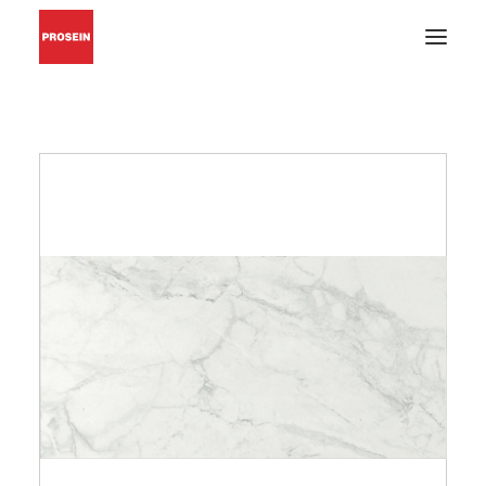
PISO Y PARED
GRIFERÍAS Y ACCESORIOS
MUEBLES DE BAÑO
MATERIALES DE INSTALACIÓN
CATÁLOGOS EN PDF
BUSCAR
INSPIRACIÓN
PROYECTOS
CONÓZCANOS
BLOG