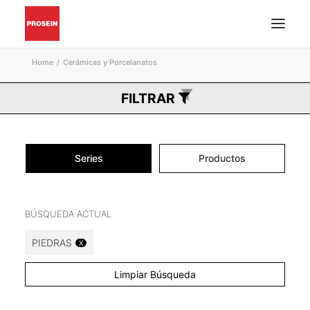
Home
Cerámicas y Porcelanatos
PISO Y PARED
FILTRAR
GRIFERÍAS Y ACCESORIOS
MUEBLES DE BAÑO
MATERIALES DE INSTALACIÓN
Series
Productos
CATÁLOGOS EN PDF
BUSCAR
BÚSQUEDA ACTUAL
INSPIRACIÓN
PIEDRAS
X
PROYECTOS
CONÓZCANOS
Limpiar Búsqueda
BLOG