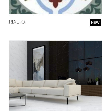
;
RIALTO
NEW