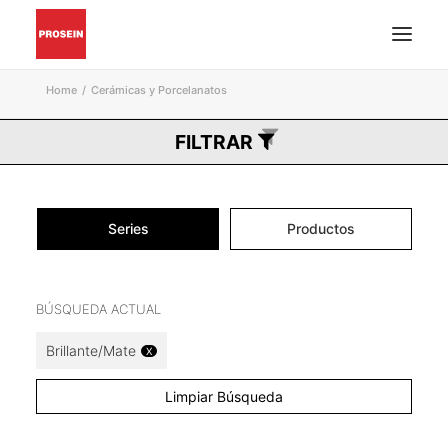
Home
Cerámicas y Porcelanatos
PISO Y PARED
FILTRAR
GRIFERÍAS Y ACCESORIOS
MUEBLES DE BAÑO
MATERIALES DE INSTALACIÓN
Series
Productos
CATÁLOGOS EN PDF
BUSCAR
BÚSQUEDA ACTUAL
INSPIRACIÓN
Brillante/Mate
X
PROYECTOS
CONÓZCANOS
Limpiar Búsqueda
BLOG